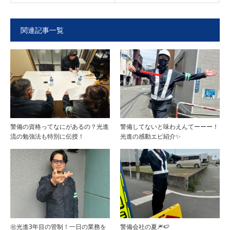
関連記事一覧
警備の資格ってなにがあるの？光進
警備してないと味わえんてーーー！
流の勉強法も特別に伝授！
光進の感動エピ紹介✨
㊗光進3年目の管制！一日の業務を
警備会社の夏🎆🍉